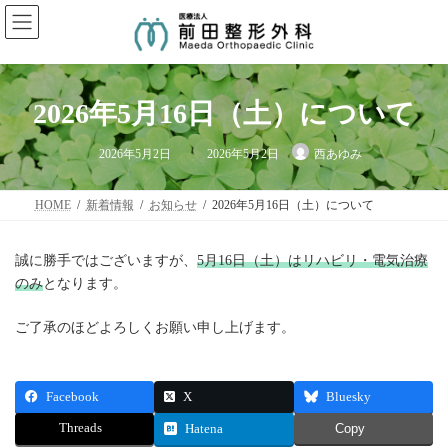
コ
ナ
ン
ビ
テ
ゲ
ン
ー
ツ
シ
へ
ョ
2026年5月16日（土）について
ス
ン
キ
に
最
ッ
移
2026年5月2日
2026年5月2日
西あゆみ
終
プ
動
更
新
日
HOME
新着情報
お知らせ
2026年5月16日（土）について
時
:
誠に勝手ではございますが、
5月16日（土）はリハビリ・電気治療
のみ
となります。
ご了承のほどよろしくお願い申し上げます。
Facebook
X
Bluesky
Threads
Hatena
Copy